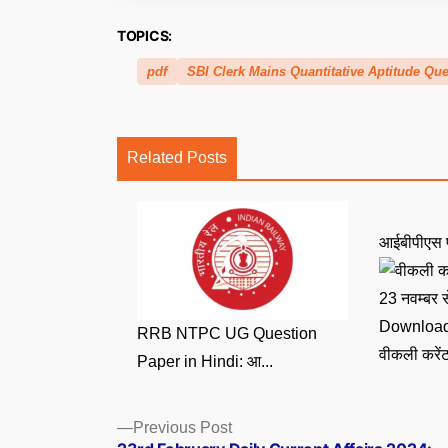
TOPICS:
pdf
SBI Clerk Mains Quantitative Aptitude Qu
Related Posts
आईबीपीएस 
RRB NTPC UG Question
वीकली करें
Paper in Hindi: आ...
Posts
Previous
Previous Post
post: