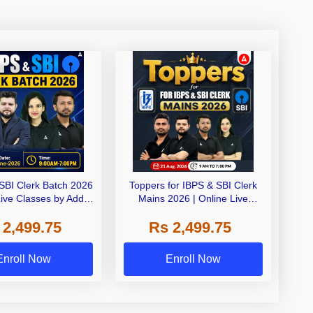
SBI Clerk Batch 2026
Toppers for IBPS & SBI Clerk
Live Classes by Adda
Mains 2026 | Online Live
247
Classes by Adda 247
 2,499.75
Rs 2,499.75
Enroll Now
Enroll Now