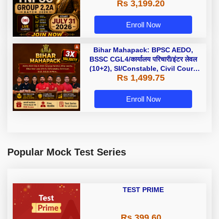
Rs 3,199.20
Enroll Now
Bihar Mahapack: BPSC AEDO,
BSSC CGL4/कार्यालय परिचारी/इंटर लेवल
(10+2), SI/Constable, Civil Court,
Rs 1,499.75
B.Ed. D.El.Ed. & More
Enroll Now
Popular Mock Test Series
TEST PRIME
Rs 399.60