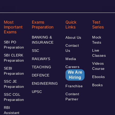
Most
Exams
Quick
Test
Important
Preparation
Links
Series
Exams
BANKING &
Mock
About Us
SBI PO
INSURANCE
Tests
Contact
Preparation
Live
SSC
Us
SBI CLERK
Classes
RAILWAYS
Media
Preparation
Videos
Careers
TEACHING
SEBI
Course
We Are
Preparation
DEFENCE
Ebooks
Hiring
SSC JE
ENGINEERING
Books
Franchise
Preparation
UPSC
Content
SSC CGL
Partner
Preparation
RBI
Assistant