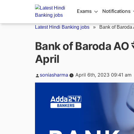
Skip
to
Exams
Notifications
content
Latest Hindi Banking jobs
»
Bank of Baroda AO
Bank of Baroda AO री
April
Posted
soniasharma
April 6th, 2023 09:41 am
by