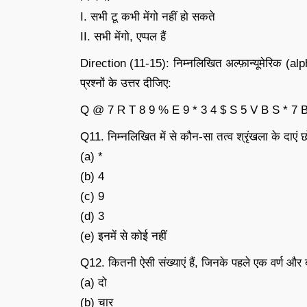
I. सभी टू कभी मेंगो नहीं हो सकते
II. सभी मेंगो, एप्पल हैं
Direction (11-15): निम्नलिखित अल्फ़ान्यूमेरिक (alp
प्रश्नों के उत्तर दीजिए:
Q @ 7 R T 8 9 % E 9 * 3 4 $ S 5 V B S * 7 B
Q11. निम्नलिखित में से कौन-सा तत्व श्रृंखला के दाएं छो
(a) *
(b) 4
(c) 9
(d) 3
(e) इनमें से कोई नहीं
Q12. कितनी ऐसी संख्याएं हैं, जिनके पहले एक वर्ण और ब
(a) दो
(b) चार