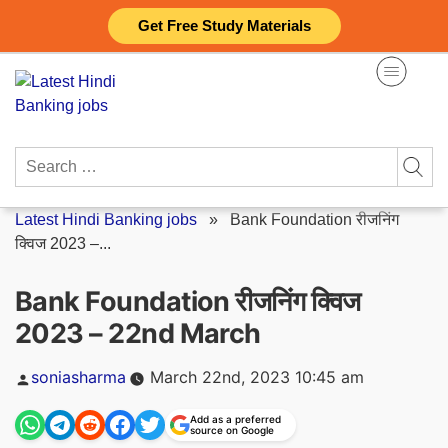
Skip
Get Free Study Materials
to
content
Search
for:
Latest Hindi Banking jobs
»
Bank Foundation रीजनिंग
क्विज 2023 –...
Bank Foundation रीजनिंग क्विज
2023 – 22nd March
Posted
soniasharma
March 22nd, 2023 10:45 am
by
Add as a preferred
source on Google