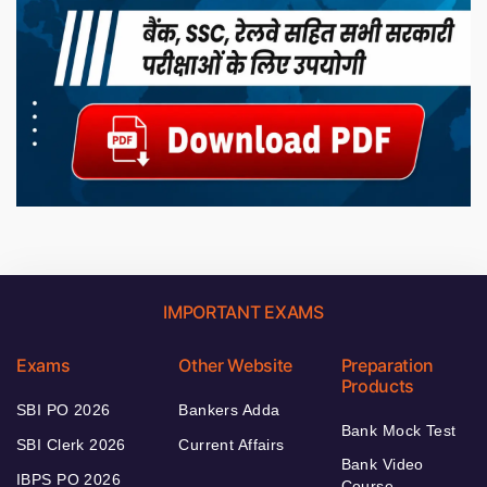
IMPORTANT EXAMS
Exams
Other Website
Preparation
Products
SBI PO 2026
Bankers Adda
Bank Mock Test
SBI Clerk 2026
Current Affairs
Bank Video
IBPS PO 2026
Course