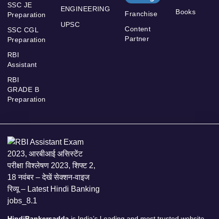
SSC JE
ENGINEERING
Books
Franchise
Preparation
UPSC
Content
SSC CGL
Partner
Preparation
RBI
Assistant
RBI
GRADE B
Preparation
HindiBankersadda
is India’s Leading and most trusted website