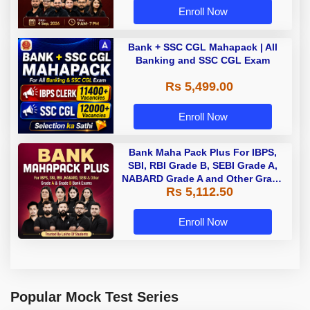
Enroll Now
Bank + SSC CGL Mahapack | All
Banking and SSC CGL Exam
Rs 5,499.00
Enroll Now
Bank Maha Pack Plus For IBPS,
SBI, RBI Grade B, SEBI Grade A,
NABARD Grade A and Other Grade
Rs 5,112.50
A & Grade B Bank Exams
Enroll Now
Popular Mock Test Series