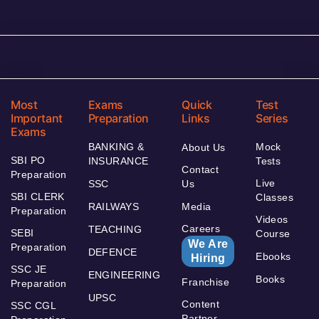
Most
Exams
Quick
Test
Important
Preparation
Links
Series
Exams
BANKING &
Mock
About Us
SBI PO
INSURANCE
Tests
Contact
Preparation
Live
SSC
Us
SBI CLERK
Classes
RAILWAYS
Media
Preparation
Videos
Careers
TEACHING
SEBI
Course
We Are
Preparation
DEFENCE
Ebooks
Hiring
SSC JE
ENGINEERING
Books
Franchise
Preparation
UPSC
Content
SSC CGL
Partner