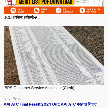
BOB ऑफिस असिस्टे�...
IBPS Customer Service Associate (Clerk) ...
Posts
Next
Next Post
post:
AAI ATC Final Result 2024 Out: AAI ATC फाइनल रिजल्ट
navigation