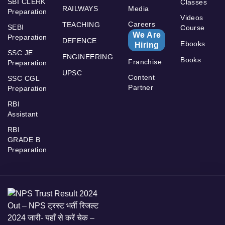
SBI CLERK
Classes
RAILWAYS
Media
Preparation
Videos
Careers
TEACHING
SEBI
Course
We Are
Preparation
DEFENCE
Ebooks
Hiring
SSC JE
ENGINEERING
Books
Franchise
Preparation
UPSC
Content
SSC CGL
Partner
Preparation
RBI
Assistant
RBI
GRADE B
Preparation