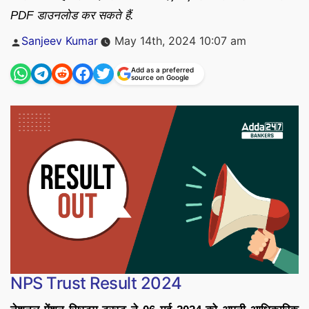
PDF डाउनलोड कर सकते हैं.
Posted
Sanjeev Kumar
May 14th, 2024 10:07 am
by
Add as a preferred
source on Google
NPS Trust Result 2024