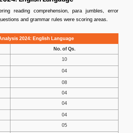
ring reading comprehension, para jumbles, error
 questions and grammar rules were scoring areas.
nalysis 2024: English Language
No. of Qs.
10
04
08
04
04
04
05