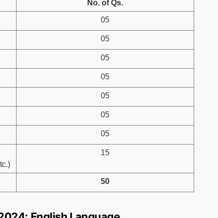
No. of Qs.
05
05
05
05
05
05
05
15
c.)
50
2024: English Language