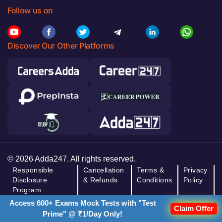
Follow us on
Discover Our Other Platforms
© 2026 Adda247. All rights reserved.
Responsible
Cancellation
Terms &
Privacy
Disclosure
& Refunds
Conditions
Policy
Program
Access 600+ Exams Mock Tests with "Test
Claim Offer
Prime" @ ₹1/Day Only!