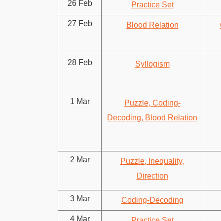
26 Feb
Practice Set
27 Feb
Blood Relation
28 Feb
Syllogism
1 Mar
Puzzle, Coding-
Decoding, Blood Relation
2 Mar
Puzzle, Inequality,
Direction
3 Mar
Coding-Decoding
4 Mar
Practice Set