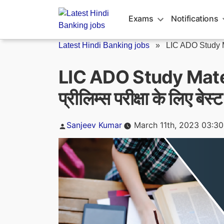
Skip
to
Exams
Notifications
content
Latest Hindi Banking jobs
»
LIC ADO Study M
LIC ADO Study Mate
प्रीलिम्स परीक्षा के लिए बेस्ट
Posted
Sanjeev Kumar
March 11th, 2023 03:3
by