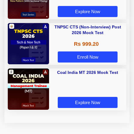
Explore Now
TNPSC CTS (Non-Interview) Post
2026 Mock Test
Rs 999.20
Enroll Now
Coal India MT 2026 Mock Test
Explore Now