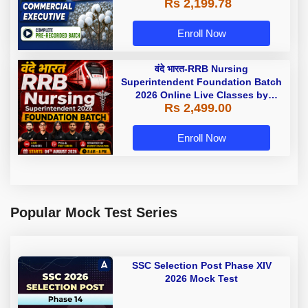
Rs 2,199.78
With Test Series By Adda247
Enroll Now
वंदे भारत-RRB Nursing
Superintendent Foundation Batch
2026 Online Live Classes by
Rs 2,499.00
Adda247
Enroll Now
Popular Mock Test Series
SSC Selection Post Phase XIV
2026 Mock Test