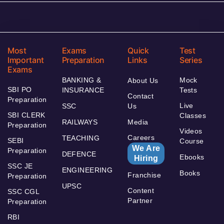
Most
Exams
Quick
Test
Important
Preparation
Links
Series
Exams
BANKING &
Mock
About Us
SBI PO
INSURANCE
Tests
Contact
Preparation
Live
SSC
Us
SBI CLERK
Classes
RAILWAYS
Media
Preparation
Videos
Careers
TEACHING
SEBI
Course
We Are
Preparation
DEFENCE
Ebooks
Hiring
SSC JE
ENGINEERING
Books
Franchise
Preparation
UPSC
Content
SSC CGL
Partner
Preparation
RBI