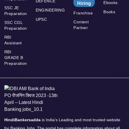
DEFENCE
Ebooks
Hiring
SSC JE
ENGINEERING
Books
Franchise
Preparation
UPSC
Content
SSC CGL
Partner
Preparation
RBI
Assistant
RBI
GRADE B
Preparation
HindiBankersadda
is India’s Leading and most trusted website
for Banking Jobs. The portal has complete information about all