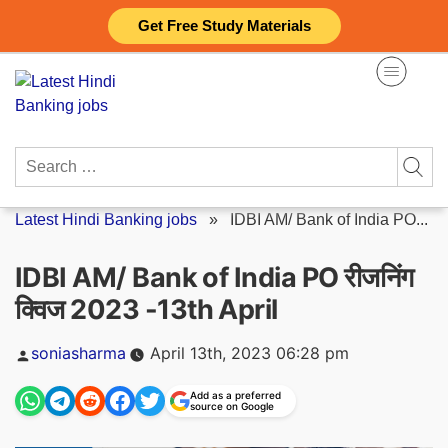
Skip
Get Free Study Materials
to
content
Search
for:
Latest Hindi Banking jobs
»
IDBI AM/ Bank of India PO...
IDBI AM/ Bank of India PO रीजनिंग
क्विज 2023 -13th April
Posted
soniasharma
April 13th, 2023 06:28 pm
by
Add as a preferred
source on Google