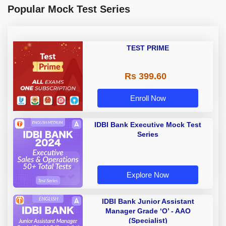
Popular Mock Test Series
TEST PRIME
Rs 399.60
Enroll Now
IDBI Bank Executive Mock Test
Series
Explore Now
IDBI Bank Junior Assistant
Manager Grade ‘O’ - AAO
(Specialist)