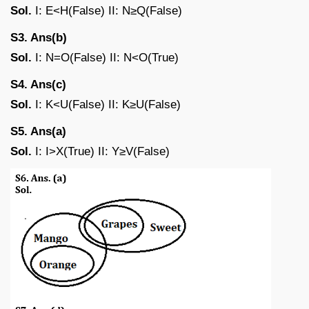
Sol.
I: E<H(False) II: N≥Q(False)
S3. Ans(b)
Sol.
I: N=O(False) II: N<O(True)
S4. Ans(c)
Sol.
I: K<U(False) II: K≥U(False)
S5. Ans(a)
Sol.
I: I>X(True) II: Y≥V(False)