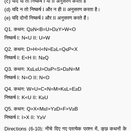
(c) यदि या तो निष्कर्ष I या II अनुसरण करता है
(d) यदि न तो निष्कर्ष I और न ही II अनुसरण करता है।
(e) यदि दोनों निष्कर्ष I और II अनुसरण करते हैं।
Q1. कथन: Q≥N<B=U>D≥Y>W<O
निष्कर्ष I: N<U II: U>W
Q2. कथन: D>H>I<N>E≥L=Q≤P<X
निष्कर्ष I: E<H II: N≥Q
Q3. कथन: X≤L≤U>O≥P=S>D≥N=M
निष्कर्ष I: N=O II: N<O
Q4. कथन: W>U>C<N=M>K≤L=E≥D
निष्कर्ष I: K<U II: K≥U
Q5. कथन: Q>X<M≤I>Y≥D=F>V≥B
निष्कर्ष I: I>X II: Y≥V
Directions (6-10): नीचे दिए गए प्रत्येक प्रश्न में, कुछ कथनों के