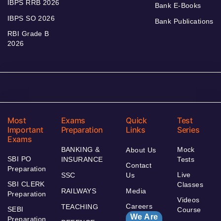
IBPS RRB 2026
Bank E-Books
IBPS SO 2026
Bank Publications
RBI Grade B
2026
Most
Exams
Quick
Test
Important
Preparation
Links
Series
Exams
BANKING &
Mock
About Us
SBI PO
INSURANCE
Tests
Contact
Preparation
Live
SSC
Us
SBI CLERK
Classes
RAILWAYS
Media
Preparation
Videos
Careers
TEACHING
SEBI
Course
We Are
Preparation