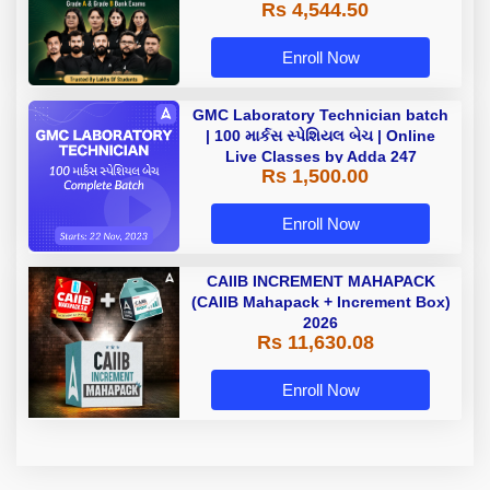
Rs 4,544.50
Enroll Now
GMC Laboratory Technician batch
| 100 માર્કસ સ્પેશિયલ બેચ | Online
Live Classes by Adda 247
Rs 1,500.00
Enroll Now
CAIIB INCREMENT MAHAPACK
(CAIIB Mahapack + Increment Box)
2026
Rs 11,630.08
Enroll Now