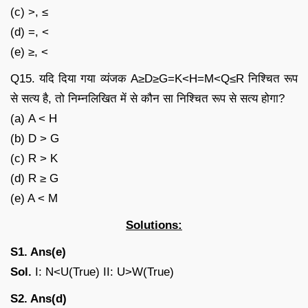
(c) >, ≤
(d) =, <
(e) ≥, <
Q15. यदि दिया गया व्यंजक A≥D≥G=K<H=M<Q≤R निश्चित रूप
से सत्य है, तो निम्नलिखित में से कौन सा निश्चित रूप से सत्य होगा?
(a) A < H
(b) D > G
(c) R > K
(d) R ≥ G
(e) A < M
Solutions:
S1. Ans(e)
Sol.
I: N<U(True) II: U>W(True)
S2. Ans(d)