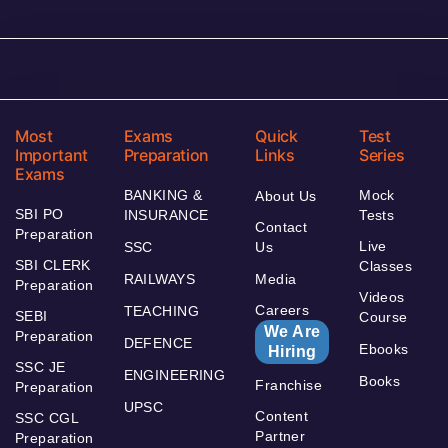
Most
Exams
Quick
Test
Important
Preparation
Links
Series
Exams
BANKING &
Mock
About Us
SBI PO
INSURANCE
Tests
Contact
Preparation
Live
SSC
Us
SBI CLERK
Classes
RAILWAYS
Media
Preparation
Videos
Careers
TEACHING
SEBI
Course
We Are
Preparation
DEFENCE
Ebooks
Hiring
SSC JE
ENGINEERING
Books
Franchise
Preparation
UPSC
Content
SSC CGL
Partner
Preparation