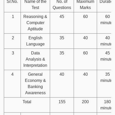
Sr.No.
Name of the
No. of
Maximum
Duratio
Test
Questions
Marks
1
Reasoning &
45
60
60
Computer
minutes
Aptitude
2
English
35
40
40
Language
minutes
3
Data
35
60
45
Analysis &
minutes
Interpretation
4
General
40
40
35
Economy &
minutes
Banking
Awareness
Total
155
200
180
minutes