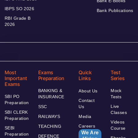
Bank E-Books
IBPS SO 2026
Bank Publications
RBI Grade B
2026
Most
Exams
Quick
Test
Important
Preparation
Links
Series
Exams
BANKING &
Mock
About Us
SBI PO
INSURANCE
Tests
Contact
Preparation
Live
SSC
Us
SBI CLERK
Classes
RAILWAYS
Media
Preparation
Videos
Careers
TEACHING
SEBI
Course
We Are
Preparation
DEFENCE