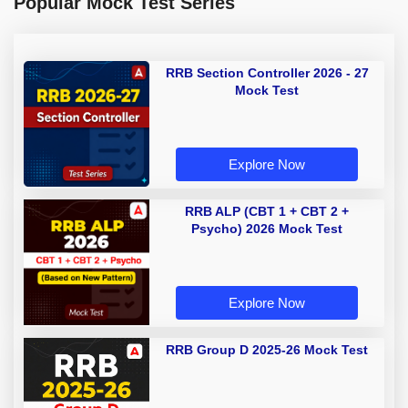
Popular Mock Test Series
RRB Section Controller 2026 - 27
Mock Test
Explore Now
RRB ALP (CBT 1 + CBT 2 +
Psycho) 2026 Mock Test
Explore Now
RRB Group D 2025-26 Mock Test