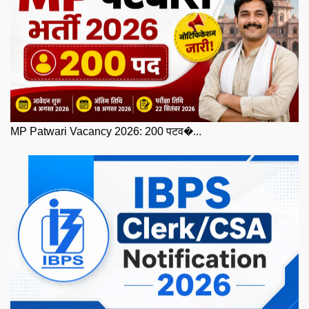
MP Patwari Vacancy 2026: 200 पटव�...