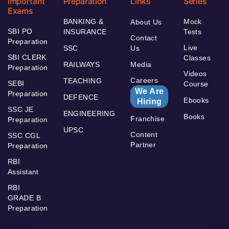
Important
Preparation
Links
Series
Exams
BANKING &
Mock
About Us
SBI PO
INSURANCE
Tests
Contact
Preparation
Live
SSC
Us
SBI CLERK
Classes
RAILWAYS
Media
Preparation
Videos
Careers
TEACHING
SEBI
Course
We Are
Preparation
DEFENCE
Ebooks
Hiring
SSC JE
ENGINEERING
Books
Franchise
Preparation
UPSC
Content
SSC CGL
Partner
Preparation
RBI
Assistant
RBI
GRADE B
Preparation