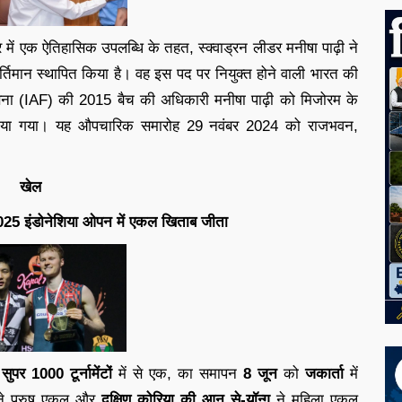
त्र में एक ऐतिहासिक उपलब्धि के तहत, स्क्वाड्रन लीडर मनीषा पाढ़ी ने
्तिमान स्थापित किया है। वह इस पद पर नियुक्त होने वाली भारत की
सेना (IAF) की 2015 बैच की अधिकारी मनीषा पाढ़ी को मिजोरम के
क्त किया गया। यह औपचारिक समारोह 29 नवंबर 2024 को राजभवन,
खेल
े 2025 इंडोनेशिया ओपन में एकल खिताब जीता
त
सुपर 1000 टूर्नामेंटों
में से एक, का समापन
8 जून
को
जकार्ता
में
े पुरुष एकल और
दक्षिण कोरिया की आन से-यॉन्ग
ने महिला एकल