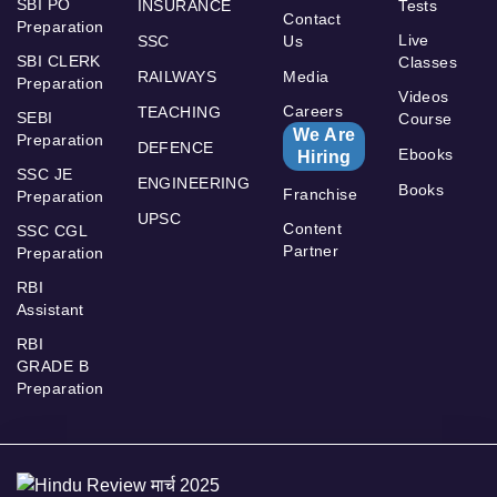
SBI PO
INSURANCE
Tests
Contact
Preparation
Live
SSC
Us
SBI CLERK
Classes
RAILWAYS
Media
Preparation
Videos
Careers
TEACHING
SEBI
Course
We Are
Preparation
DEFENCE
Ebooks
Hiring
SSC JE
ENGINEERING
Books
Franchise
Preparation
UPSC
Content
SSC CGL
Partner
Preparation
RBI
Assistant
RBI
GRADE B
Preparation