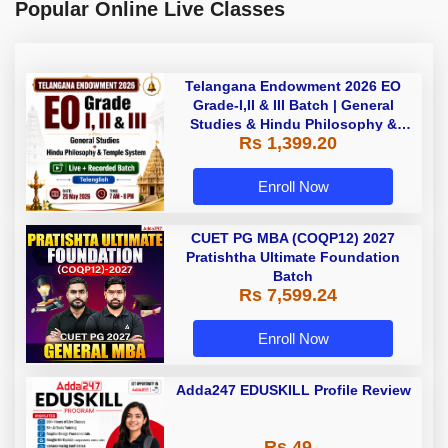
Popular Online Live Classes
Telangana Endowment 2026 EO
Grade-I,II & III Batch | General
Studies & Hindu Philosophy &
Rs 1,399.20
Temple System| Live+Recorded
Batch By Adda
Enroll Now
CUET PG MBA (COQP12) 2027
Pratishtha Ultimate Foundation
Batch
Rs 7,599.24
Enroll Now
Adda247 EDUSKILL Profile Review
Rs 49