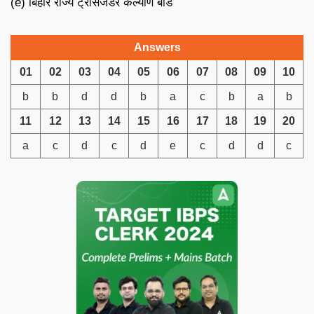
(e) बिहार राज्य ट्रांसजेंडर कल्याण बोर्ड
Answers
01
02
03
04
05
06
07
08
09
10
b
b
d
d
b
a
c
b
a
b
11
12
13
14
15
16
17
18
19
20
a
c
d
c
d
e
c
d
d
c