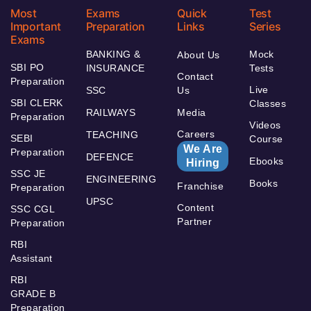
Most
Exams
Quick
Test
Important
Preparation
Links
Series
Exams
BANKING &
Mock
About Us
SBI PO
INSURANCE
Tests
Contact
Preparation
Live
SSC
Us
SBI CLERK
Classes
RAILWAYS
Media
Preparation
Videos
Careers
TEACHING
SEBI
Course
We Are
Preparation
DEFENCE
Ebooks
Hiring
SSC JE
ENGINEERING
Books
Franchise
Preparation
UPSC
Content
SSC CGL
Partner
Preparation
RBI
Assistant
RBI
GRADE B
Preparation