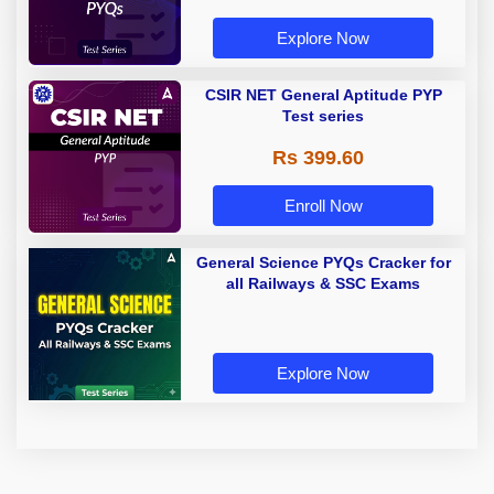
Explore Now
CSIR NET General Aptitude PYP
Test series
Rs 399.60
Enroll Now
General Science PYQs Cracker for
all Railways & SSC Exams
Explore Now