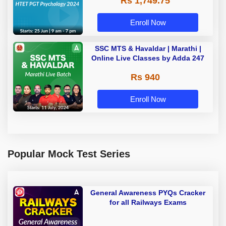
Rs 1,749.75
Enroll Now
SSC MTS & Havaldar | Marathi |
Online Live Classes by Adda 247
Rs 940
Enroll Now
Popular Mock Test Series
General Awareness PYQs Cracker
for all Railways Exams