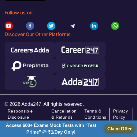
Follow us on
Discover Our Other Platforms
© 2026 Adda247. All rights reserved.
Responsible
Cancellation
Terms &
Privacy
Disclosure
& Refunds
Conditions
Policy
Program
Access 600+ Exams Mock Tests with "Test
Claim Offer
Prime" @ ₹1/Day Only!