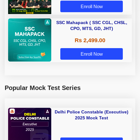
Classes by Adda 247
Enroll Now
SSC Mahapack ( SSC CGL, CHSL,
CPO, MTS, GD, JHT)
Rs 2,499.00
Enroll Now
Popular Mock Test Series
Delhi Police Constable (Executive)
2025 Mock Test