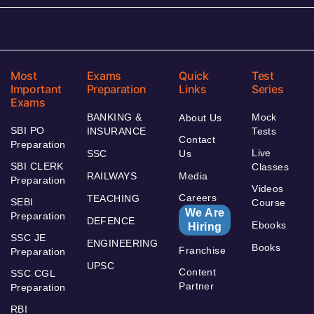
Most
Exams
Quick
Test
Important
Preparation
Links
Series
Exams
BANKING &
Mock
About Us
SBI PO
INSURANCE
Tests
Contact
Preparation
Live
SSC
Us
SBI CLERK
Classes
RAILWAYS
Media
Preparation
Videos
Careers
TEACHING
SEBI
Course
We Are
Preparation
DEFENCE
Ebooks
Hiring
SSC JE
ENGINEERING
Books
Franchise
Preparation
UPSC
Content
SSC CGL
Partner
Preparation
RBI