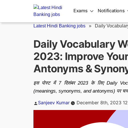
Skip
to
Exams
Notifications
content
Latest Hindi Banking jobs
»
Daily Vocabula
Daily Vocabulary 
2023: Improve Your
Antonyms & Synon
इस पोस्ट में 7 दिसंबर 2023 के लिए Daily Vo
(meanings, synonyms, and antonyms) पर चर्चा
Posted
Sanjeev Kumar
December 8th, 2023 12
by