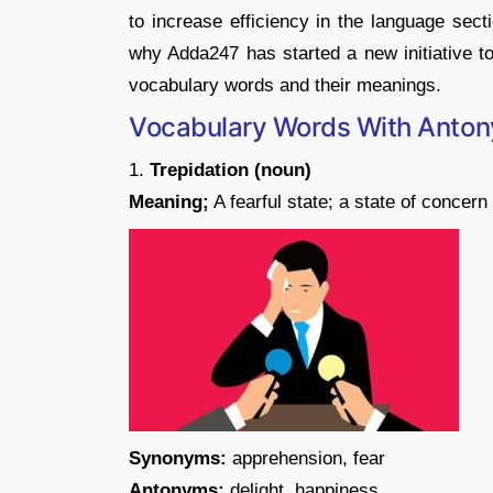
to increase efficiency in the language sect
why Adda247 has started a new initiative to
vocabulary words and their meanings.
Vocabulary Words With Anto
1.
Trepidation (noun)
Meaning;
A fearful state; a state of concern 
Synonyms:
apprehension, fear
Antonyms:
delight, happiness