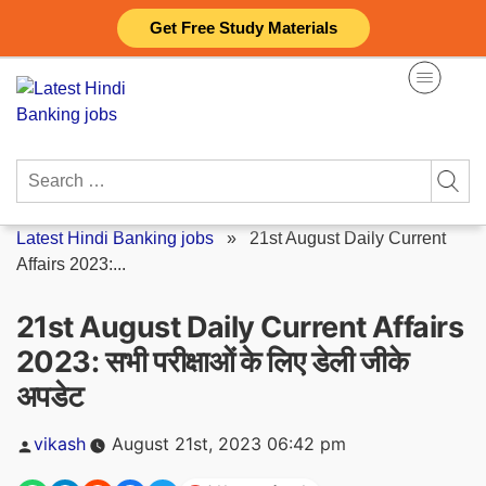
Skip
Get Free Study Materials
to
content
Search
for:
Latest Hindi Banking jobs
»
21st August Daily Current
Affairs 2023:...
21st August Daily Current Affairs
2023: सभी परीक्षाओं के लिए डेली जीके
अपडेट
Posted
vikash
August 21st, 2023 06:42 pm
by