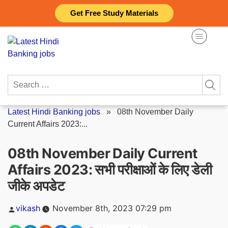
Skip
Get Free Study Materials
to
content
Search
for:
Latest Hindi Banking jobs
»
08th November Daily
Current Affairs 2023:...
08th November Daily Current
Affairs 2023: सभी परीक्षाओं के लिए डेली
जीके अपडेट
Posted
vikash
November 8th, 2023 07:29 pm
by