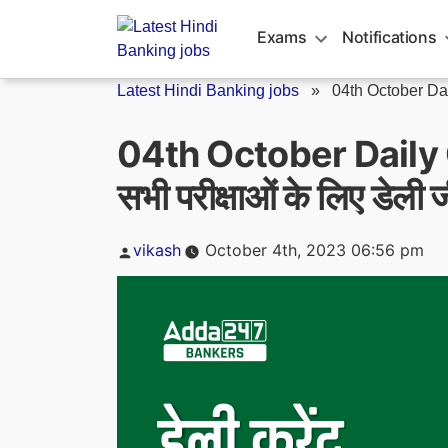
Skip
to
Exams
Notifications
content
Latest Hindi Banking jobs
»
04th October Dail
04th October Daily 
सभी परीक्षाओं के लिए डेली
Posted
vikash
October 4th, 2023 06:56 pm
by