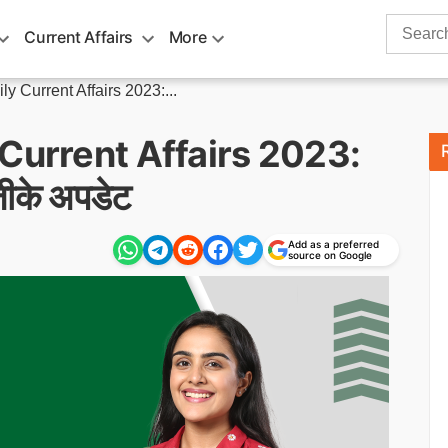
Search
Current Affairs
More
for:
y Current Affairs 2023:...
Current Affairs 2023:
 जीके अपडेट
Add as a preferred
source on Google