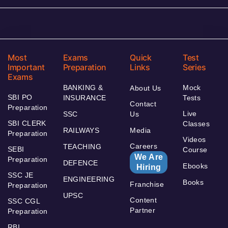
Most
Exams
Quick
Test
Important
Preparation
Links
Series
Exams
BANKING &
Mock
About Us
SBI PO
INSURANCE
Tests
Contact
Preparation
Live
SSC
Us
SBI CLERK
Classes
RAILWAYS
Media
Preparation
Videos
Careers
TEACHING
SEBI
Course
We Are
Preparation
DEFENCE
Ebooks
Hiring
SSC JE
ENGINEERING
Books
Franchise
Preparation
UPSC
Content
SSC CGL
Partner
Preparation
RBI