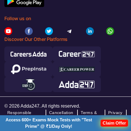
Follow us on
Discover Our Other Platforms
© 2026 Adda247. All rights reserved.
Responsible
Cancellation
Terms &
Privacy
Disclosure
& Refunds
Conditions
Policy
Access 600+ Exams Mock Tests with "Test
Claim Offer
Program
Prime" @ ₹1/Day Only!