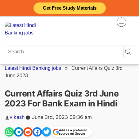
Skip
Get Free Study Materials
to
content
Search
for:
Latest Hindi Banking jobs
»
Current Affairs Quiz 3rd
June 2023...
Current Affairs Quiz 3rd June
2023 For Bank Exam in Hindi
Posted
vikash
June 3rd, 2023 09:36 am
by
Add as a preferred
source on Google