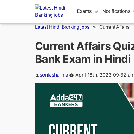
Skip
to
Exams
Notifications
content
Latest Hindi Banking jobs
»
Current Affairs
Current Affairs Qui
Bank Exam in Hindi
Posted
soniasharma
April 18th, 2023 09:32 a
by