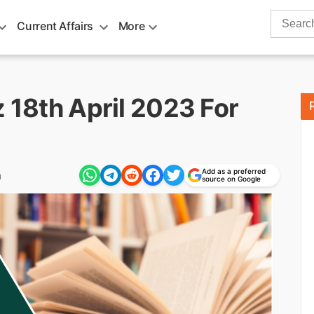
Search
Current Affairs
More
for:
z 18th April 2023 For
Add as a preferred
m
source on Google