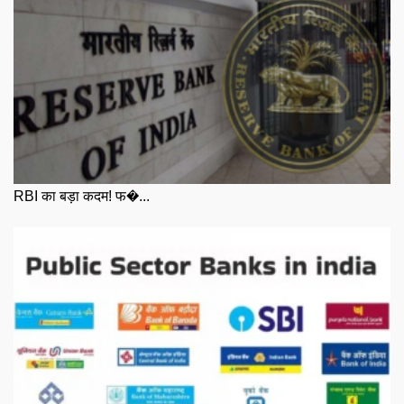
RBI का बड़ा कदम! फ�...