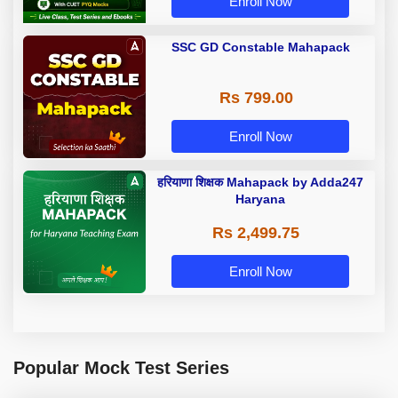
Enroll Now
SSC GD Constable Mahapack
Rs 799.00
Enroll Now
हरियाणा शिक्षक Mahapack by Adda247
Haryana
Rs 2,499.75
Enroll Now
Popular Mock Test Series