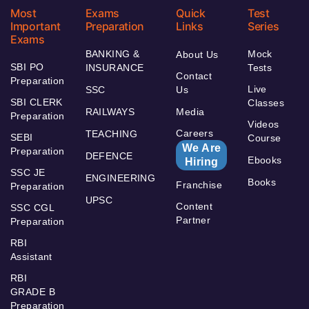
Most
Exams
Quick
Test
Important
Preparation
Links
Series
Exams
BANKING &
Mock
About Us
SBI PO
INSURANCE
Tests
Contact
Preparation
Live
SSC
Us
SBI CLERK
Classes
RAILWAYS
Media
Preparation
Videos
Careers
TEACHING
SEBI
Course
We Are
Preparation
DEFENCE
Ebooks
Hiring
SSC JE
ENGINEERING
Books
Franchise
Preparation
UPSC
Content
SSC CGL
Partner
Preparation
RBI
Assistant
RBI
GRADE B
Preparation