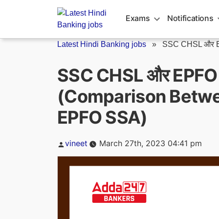
Skip
to
Exams
Notifications
content
Latest Hindi Banking jobs
»
SSC CHSL और E
SSC CHSL और EPFO SS
(Comparison Betw
EPFO SSA)
Posted
vineet
March 27th, 2023 04:41 pm
by