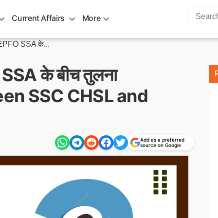
Search
Current Affairs
More
for:
PFO SSA के...
A के बीच तुलना
een SSC CHSL and
Add as a preferred
source on Google