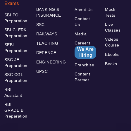
Exams
BANKING &
Mock
About Us
SBI PO
INSURANCE
Tests
Contact
Preparation
Live
SSC
Us
SBI CLERK
Classes
RAILWAYS
Media
Preparation
Videos
Careers
TEACHING
SEBI
Course
We Are
Preparation
DEFENCE
Ebooks
Hiring
SSC JE
ENGINEERING
Books
Franchise
Preparation
UPSC
Content
SSC CGL
Partner
Preparation
RBI
Assistant
RBI
GRADE B
Preparation