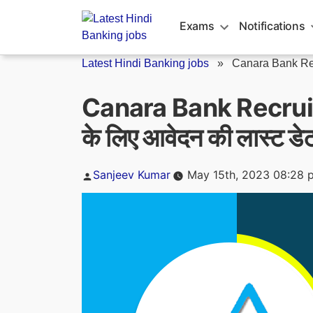
Skip
to
Exams
Notifications
content
Latest Hindi Banking jobs
»
Canara Bank Recr
Canara Bank Recruitm
के लिए आवेदन की लास्ट 
Posted
Sanjeev Kumar
May 15th, 2023 08:28 
by