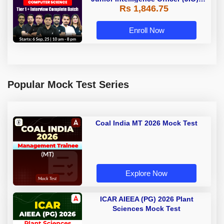
Rs 1,846.75
Live Classes + Test Series |
Hinglish | Online Live Classes by
Adda 247
Enroll Now
Popular Mock Test Series
Coal India MT 2026 Mock Test
Explore Now
ICAR AIEEA (PG) 2026 Plant
Sciences Mock Test