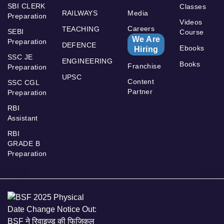
SBI CLERK
Classes
RAILWAYS
Media
Preparation
Videos
Careers
TEACHING
SEBI
Course
We Are
Preparation
DEFENCE
Ebooks
Hiring
SSC JE
ENGINEERING
Books
Franchise
Preparation
UPSC
Content
SSC CGL
Partner
Preparation
RBI
Assistant
RBI
GRADE B
Preparation