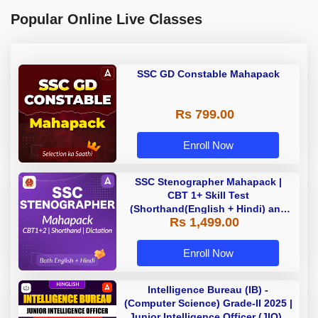
Popular Online Live Classes
SSC GD Constable Mahapack
Rs 799.00
Enroll Now
SSC Stenographer Mahapack |
CBT 1+ Skill Test
(Shorthand(English + Hindi) and
Rs 1,499.00
Dictation) | By Adda247
Enroll Now
Intelligence Bureau (IB) -
(Computer Science) Grade-II 2025 |
Junior Intelligence Officer (JIO) |