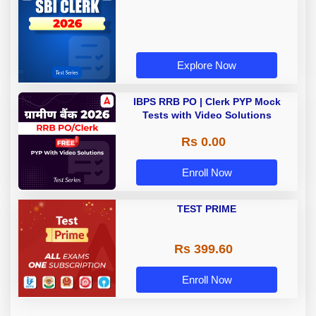
Explore Now
IBPS RRB PO | Clerk PYP Mock
Tests with Video Solutions
Rs 0.00
Enroll Now
TEST PRIME
Rs 399.60
Enroll Now