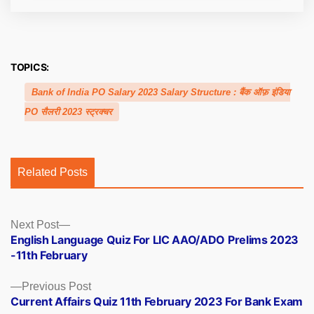
TOPICS:
Bank of India PO Salary 2023 Salary Structure : बैंक ऑफ़ इंडिया
PO सैलरी 2023 स्ट्रक्चर
Related Posts
Posts
Next
Next Post
post:
English Language Quiz For LIC AAO/ADO Prelims 2023
navigation
-11th February
Previous
Previous Post
post:
Current Affairs Quiz 11th February 2023 For Bank Exam