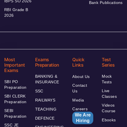
IBPS SO 2026
Bank Publications
RBI Grade B
2026
Most
Exams
Quick
Test
Important
Preparation
Links
Series
Exams
BANKING &
Mock
About Us
SBI PO
INSURANCE
Tests
Contact
Preparation
Live
SSC
Us
SBI CLERK
Classes
RAILWAYS
Media
Preparation
Videos
Careers
TEACHING
SEBI
Course
We Are
Preparation
DEFENCE
Ebooks
Hiring
SSC JE