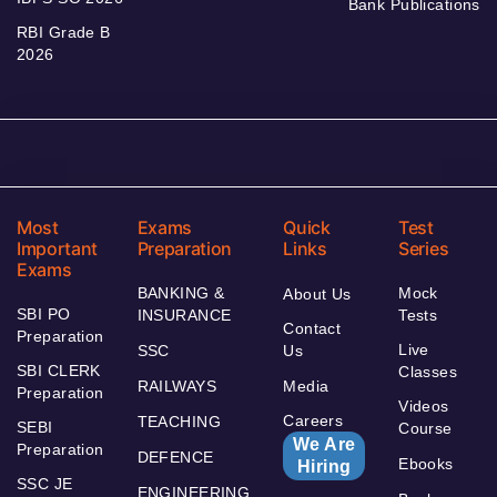
Bank Publications
RBI Grade B
2026
Most
Exams
Quick
Test
Important
Preparation
Links
Series
Exams
BANKING &
Mock
About Us
SBI PO
INSURANCE
Tests
Contact
Preparation
Live
SSC
Us
SBI CLERK
Classes
RAILWAYS
Media
Preparation
Videos
Careers
TEACHING
SEBI
Course
We Are
Preparation
DEFENCE
Ebooks
Hiring
SSC JE
ENGINEERING