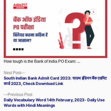
How tough is the Bank of India PO Exam: ...
Posts
Next
Next Post
post:
South Indian Bank Admit Card 2023: साउथ इंडियन बैंक एडमिट
navigation
कार्ड 2023, Check Download Link
Previous
Previous Post
post:
Daily Vocabulary Word 14th February, 2023- Daily Use
Words with Hindi Meanings