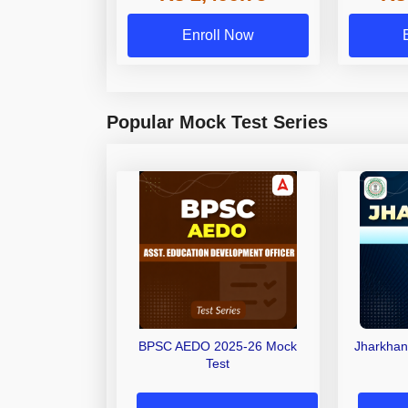
Enroll Now
Popular Mock Test Series
BPSC AEDO 2025-26 Mock
Jharkhan
Test