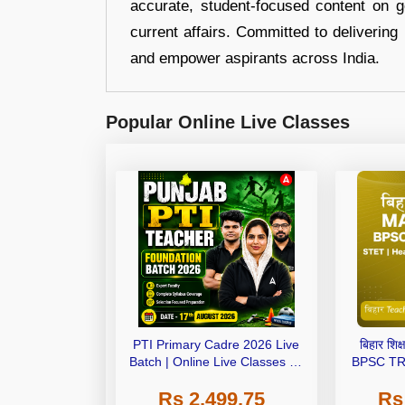
accurate, student-focused content on 
current affairs. Committed to delivering 
and empower aspirants across India.
Popular Online Live Classes
PTI Primary Cadre 2026 Live
बिहार शि
Batch | Online Live Classes by
BPSC TRE
Adda 247
Headmast
Rs 2,499.75
Rs
B