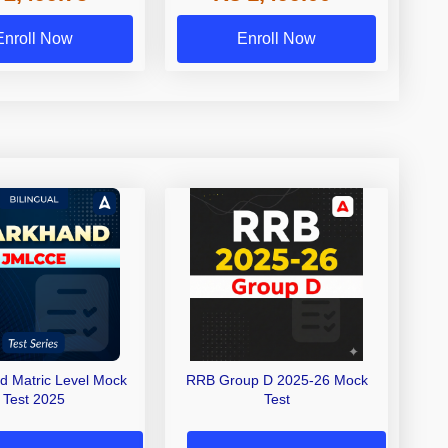
Enroll Now
Enroll Now
d Matric Level Mock
RRB Group D 2025-26 Mock
Test 2025
Test