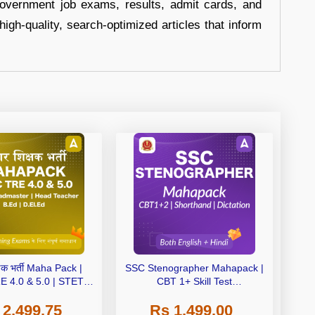
government job exams, results, admit cards, and
high-quality, search-optimized articles that inform
क्षक भर्ती Maha Pack |
SSC Stenographer Mahapack |
 4.0 & 5.0 | STET |
CBT 1+ Skill Test
er | Head Teacher |
(Shorthand(English + Hindi)
 2,499.75
Rs 1,499.00
.Ed | D.El.Ed
and Dictation) | By Adda247