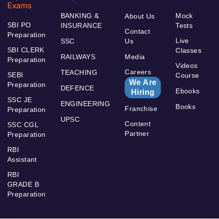
Exams
BANKING &
Mock
About Us
SBI PO
INSURANCE
Tests
Contact
Preparation
Live
SSC
Us
SBI CLERK
Classes
RAILWAYS
Media
Preparation
Videos
Careers
TEACHING
SEBI
Course
We Are
Preparation
DEFENCE
Ebooks
Hiring
SSC JE
ENGINEERING
Books
Franchise
Preparation
UPSC
Content
SSC CGL
Partner
Preparation
RBI
Assistant
RBI
GRADE B
Preparation