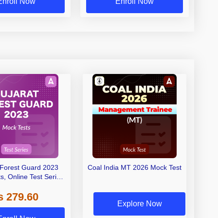
Enroll Now
Enroll Now
 Forest Guard 2023
Coal India MT 2026 Mock Test
s, Online Test Series
By Adda247
s 279.60
Explore Now