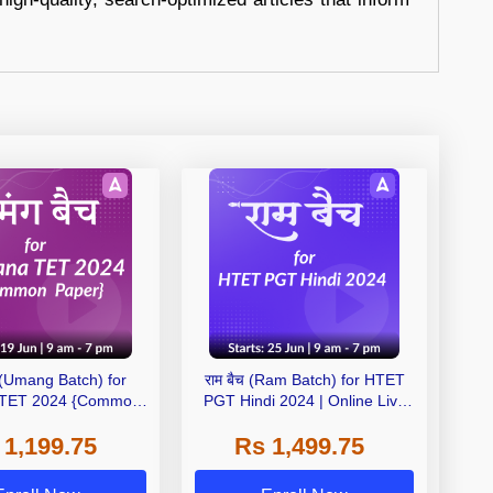
च (Umang Batch) for
राम बैच (Ram Batch) for HTET
 TET 2024 {Common
PGT Hindi 2024 | Online Live
nline Live Classes by
Classes by Adda 247
 1,199.75
Rs 1,499.75
Adda 247