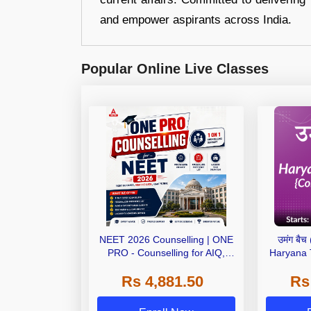
and empower aspirants across India.
Popular Online Live Classes
NEET 2026 Counselling | ONE
उमंग बै
PRO - Counselling for AIQ,
Haryana
AYUSH, State, Deemed, Private
Paper) | O
Rs 4,881.50
Rs
Medical Colleges