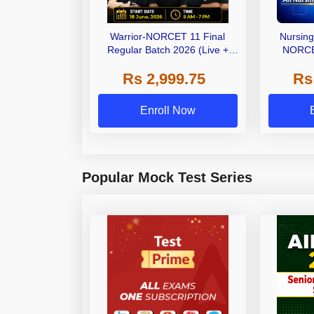
Warrior-NORCET 11 Final
Nursin
Regular Batch 2026 (Live +
NORCE
Recorded) by Adda247
KGMU & Mo
Rs 2,999.75
Rs
Selec
Enroll Now
Popular Mock Test Series