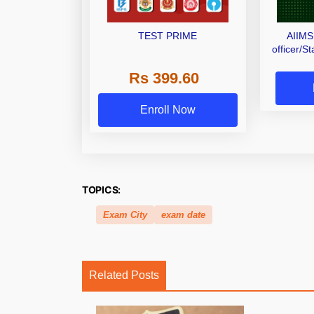
TEST PRIME
AIIMS
officer/S
Rs 399.60
Enroll Now
TOPICS:
Exam City
exam date
Related Posts