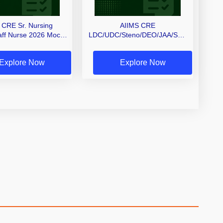
 CRE Sr. Nursing
AIIMS CRE
taff Nurse 2026 Mock
LDC/UDC/Steno/DEO/JAA/SAA
Test
Mock Test 2026
Explore Now
Explore Now