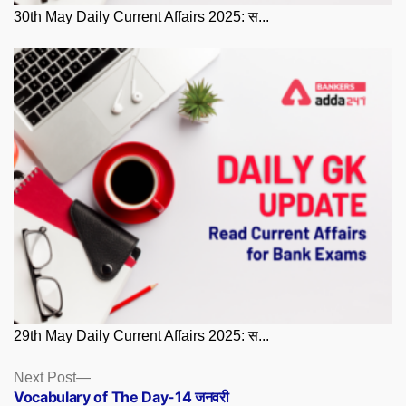
30th May Daily Current Affairs 2025: स...
29th May Daily Current Affairs 2025: स...
Posts
Next
Next Post
post:
Vocabulary of The Day-14 जनवरी
navigation