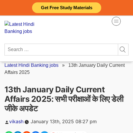
Skip
Get Free Study Materials
to
content
Search
for:
Latest Hindi Banking jobs
»
13th January Daily Current
Affairs 2025
13th January Daily Current
Affairs 2025: सभी परीक्षाओं के लिए डेली
जीके अपडेट
Posted
vikash
January 13th, 2025 08:27 pm
by