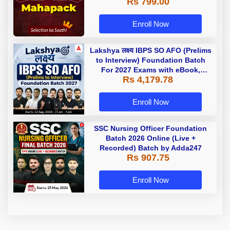
Rs 799.00
Enroll Now
Lakshya लक्ष्य IBPS SO AFO (Prelims
to Interview) Foundation Batch
For 2027 Exams with eBook,
Rs 4,179.78
TestSeries videos and | Online
Live Classes By Adda247
Enroll Now
SSC Nursing Officer Foundation
Batch 2026 Online (Live +
Recorded) Batch by Adda247
Rs 907.75
Enroll Now