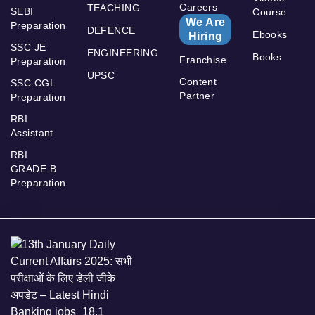
Careers
TEACHING
SEBI
Course
We Are
Preparation
DEFENCE
Ebooks
Hiring
SSC JE
ENGINEERING
Books
Franchise
Preparation
UPSC
Content
SSC CGL
Partner
Preparation
RBI
Assistant
RBI
GRADE B
Preparation