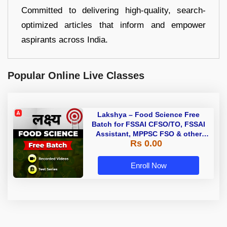
Committed to delivering high-quality, search-
optimized articles that inform and empower
aspirants across India.
Popular Online Live Classes
Lakshya – Food Science Free
Batch for FSSAI CFSO/TO, FSSAI
Assistant, MPPSC FSO & other
Rs 0.00
State FSO Exams | Recorded
Classes | Test series By Adda 247
Enroll Now