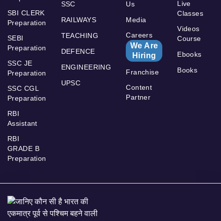
Live
SSC
Us
SBI CLERK
Classes
RAILWAYS
Media
Preparation
Videos
Careers
TEACHING
SEBI
Course
We Are
Preparation
DEFENCE
Ebooks
Hiring
SSC JE
ENGINEERING
Books
Franchise
Preparation
UPSC
Content
SSC CGL
Partner
Preparation
RBI
Assistant
RBI
GRADE B
Preparation