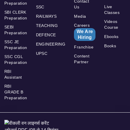
Contact
Preparation
Live
SSC
Us
SBI CLERK
Classes
RAILWAYS
Media
Preparation
Videos
Careers
TEACHING
SEBI
Course
We Are
Preparation
DEFENCE
Ebooks
Hiring
SSC JE
ENGINEERING
Books
Franchise
Preparation
UPSC
Content
SSC CGL
Partner
Preparation
RBI
Assistant
RBI
GRADE B
Preparation