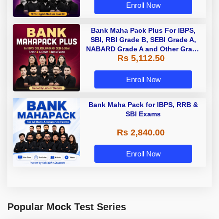
Enroll Now
Bank Maha Pack Plus For IBPS,
SBI, RBI Grade B, SEBI Grade A,
NABARD Grade A and Other Grade
Rs 5,112.50
A & Grade B Bank Exams
Enroll Now
Bank Maha Pack for IBPS, RRB &
SBI Exams
Rs 2,840.00
Enroll Now
Popular Mock Test Series