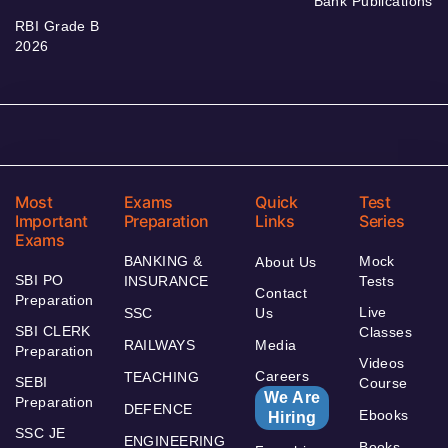
Bank Publications
RBI Grade B
2026
Most
Exams
Quick
Test
Important
Preparation
Links
Series
Exams
BANKING &
Mock
About Us
SBI PO
INSURANCE
Tests
Contact
Preparation
Live
SSC
Us
SBI CLERK
Classes
RAILWAYS
Media
Preparation
Videos
Careers
TEACHING
SEBI
Course
We Are
Preparation
DEFENCE
Ebooks
Hiring
SSC JE
ENGINEERING
Books