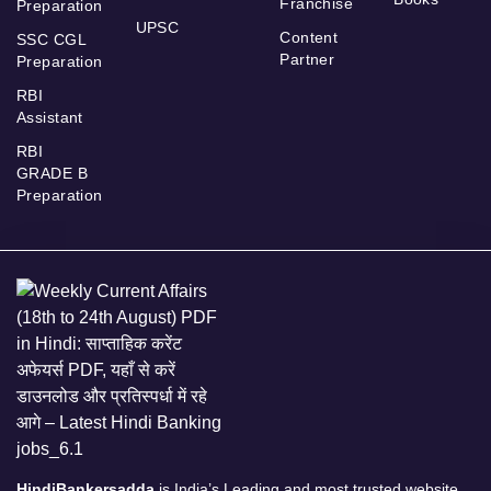
Franchise
Preparation
UPSC
Content
SSC CGL
Partner
Preparation
RBI
Assistant
RBI
GRADE B
Preparation
HindiBankersadda
is India’s Leading and most trusted website