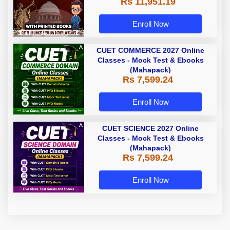
Rs 11,951.19
with Printed Books by Adda 247
Enroll Now
CUET COMMERCE 2027 Online
Classes - Mock Test & Ebooks
(Mahapack)
Rs 7,599.24
Enroll Now
CUET SCIENCE 2027 Online
Classes - Mock Test & Ebooks
(Mahapack)
Rs 7,599.24
Enroll Now