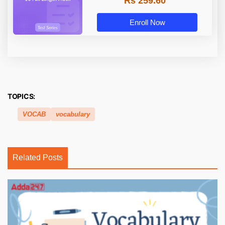
Rs 259.60
Enroll Now
TOPICS:
VOCAB
vocabulary
Related Posts