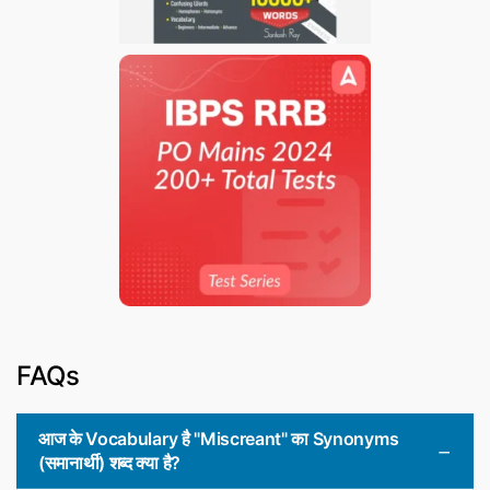
FAQs
आज के Vocabulary है "Miscreant" का Synonyms
(समानार्थी) शब्द क्या है?