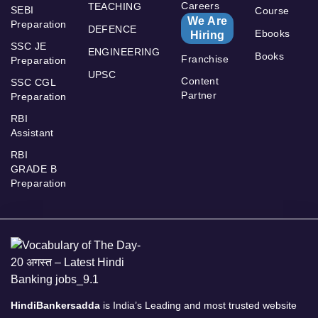
Careers
TEACHING
SEBI
Course
We Are
Preparation
DEFENCE
Ebooks
Hiring
SSC JE
ENGINEERING
Books
Franchise
Preparation
UPSC
Content
SSC CGL
Partner
Preparation
RBI
Assistant
RBI
GRADE B
Preparation
HindiBankersadda
is India’s Leading and most trusted website