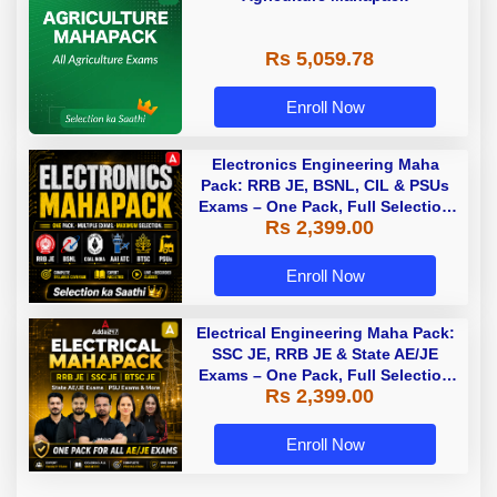
Rs 5,059.78
Enroll Now
Electronics Engineering Maha
Pack: RRB JE, BSNL, CIL & PSUs
Exams – One Pack, Full Selection
Rs 2,399.00
Preparation
Enroll Now
Electrical Engineering Maha Pack:
SSC JE, RRB JE & State AE/JE
Exams – One Pack, Full Selection
Rs 2,399.00
Preparation
Enroll Now