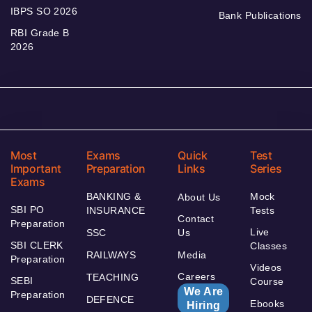
IBPS SO 2026
Bank Publications
RBI Grade B
2026
Most
Exams
Quick
Test
Important
Preparation
Links
Series
Exams
BANKING &
Mock
About Us
SBI PO
INSURANCE
Tests
Contact
Preparation
Live
SSC
Us
SBI CLERK
Classes
RAILWAYS
Media
Preparation
Videos
Careers
TEACHING
SEBI
Course
We Are
Preparation
DEFENCE
Ebooks
Hiring