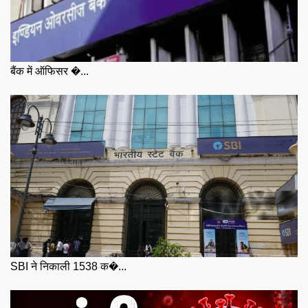
बैंक में ऑफिसर �...
SBI ने निकाली 1538 क�...