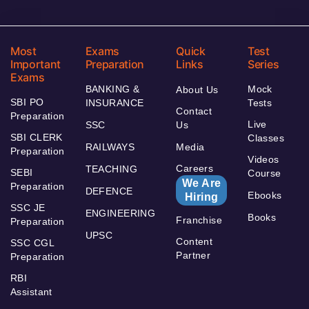
Most
Exams
Quick
Test
Important
Preparation
Links
Series
Exams
BANKING &
Mock
About Us
SBI PO
INSURANCE
Tests
Contact
Preparation
Live
SSC
Us
SBI CLERK
Classes
RAILWAYS
Media
Preparation
Videos
Careers
TEACHING
SEBI
Course
We Are
Preparation
DEFENCE
Ebooks
Hiring
SSC JE
ENGINEERING
Books
Franchise
Preparation
UPSC
Content
SSC CGL
Partner
Preparation
RBI
Assistant