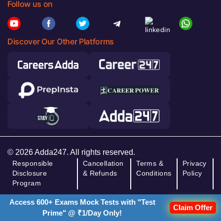
Follow us on
Discover Our Other Platforms
© 2026 Adda247. All rights reserved.
Responsible
Cancellation
Terms &
Privacy
Disclosure
& Refunds
Conditions
Policy
Program
Access 600+ Exams Mock Tests with "Test
Claim Offer
Prime" @ ₹1/Day Only!