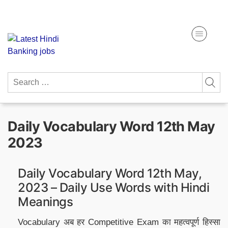
Skip
Get Free Study Materials
to
content
Search
for:
Daily Vocabulary Word 12th May
2023
Daily Vocabulary Word 12th May,
2023 – Daily Use Words with Hindi
Meanings
Vocabulary अब हर Competitive Exam का महत्वपूर्ण हिस्सा