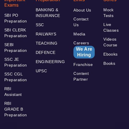
Important
Preparation
Links
Series
Exams
BANKING &
Mock
About Us
SBI PO
INSURANCE
Tests
Contact
Preparation
Live
SSC
Us
SBI CLERK
Classes
RAILWAYS
Media
Preparation
Videos
Careers
TEACHING
SEBI
Course
We Are
Preparation
DEFENCE
Ebooks
Hiring
SSC JE
ENGINEERING
Books
Franchise
Preparation
UPSC
Content
SSC CGL
Partner
Preparation
RBI
Assistant
RBI
GRADE B
Preparation