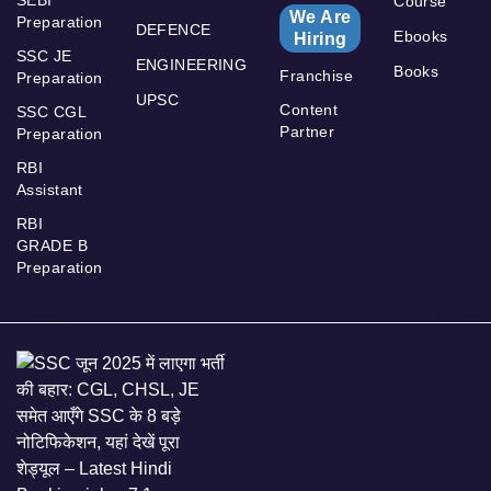
SEBI
Course
We Are
Preparation
DEFENCE
Ebooks
Hiring
SSC JE
ENGINEERING
Books
Franchise
Preparation
UPSC
Content
SSC CGL
Partner
Preparation
RBI
Assistant
RBI
GRADE B
Preparation