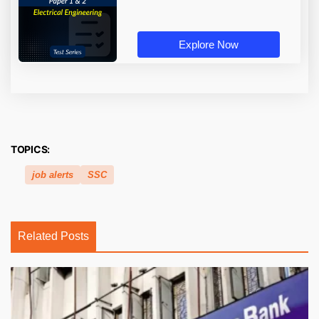
Explore Now
TOPICS:
job alerts
SSC
Related Posts