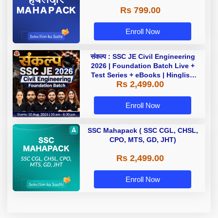
Rs 799.00
Enroll Now
संकल्प : SSC JE Civil Engineering
2026 | Foundation Batch Live +
Test Series + eBooks | Hinglish
Rs 2,499.00
Online Live Classes By Adda247
Enroll Now
SSC Mahapack ( SSC CGL, CHSL,
CPO, MTS, GD, JHT)
Rs 2,499.00
Enroll Now