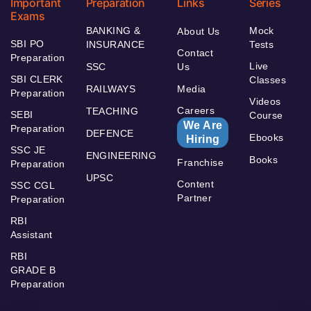
Important
Preparation
Links
Series
Exams
BANKING &
Mock
About Us
SBI PO
INSURANCE
Tests
Contact
Preparation
Live
SSC
Us
SBI CLERK
Classes
RAILWAYS
Media
Preparation
Videos
Careers
TEACHING
SEBI
Course
We Are
Preparation
DEFENCE
Ebooks
Hiring
SSC JE
ENGINEERING
Books
Franchise
Preparation
UPSC
Content
SSC CGL
Partner
Preparation
RBI
Assistant
RBI
GRADE B
Preparation