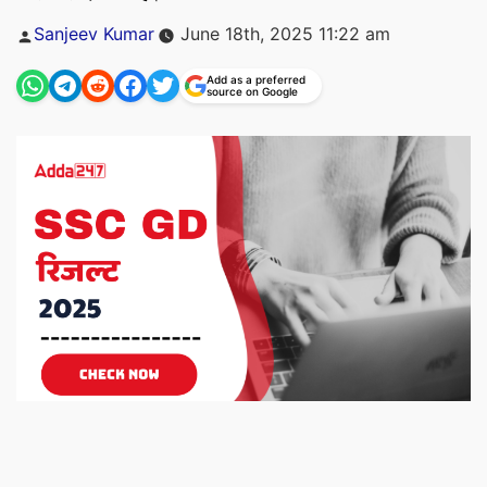
Posted
Sanjeev Kumar
June 18th, 2025 11:22 am
by
Add as a preferred
source on Google