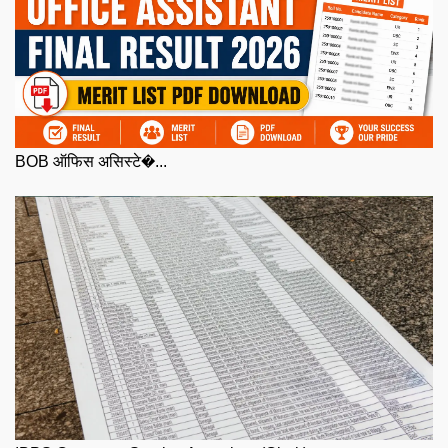
BOB ऑफिस असिस्टे�...