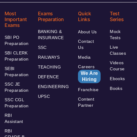
Most
Exams
Quick
Test
Important
Preparation
Links
Series
Exams
BANKING &
Mock
About Us
SBI PO
INSURANCE
Tests
Contact
Preparation
Live
SSC
Us
SBI CLERK
Classes
RAILWAYS
Media
Preparation
Videos
Careers
TEACHING
SEBI
Course
We Are
Preparation
DEFENCE
Ebooks
Hiring
SSC JE
ENGINEERING
Books
Franchise
Preparation
UPSC
Content
SSC CGL
Partner
Preparation
RBI
Assistant
RBI