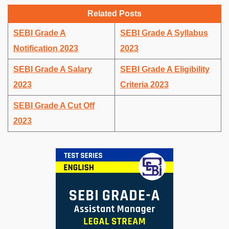
Related Posts
SEBI Grade A
SEBI Grade A Syllabus
Notification 2023
2023
SEBI Grade A Salary
SEBI Grade A Eligibility
2023
Criteria 2023
SEBI Grade A Cut Off
2023