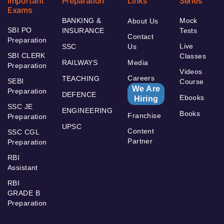
Important
Preparation
Links
Series
Exams
BANKING &
Mock
About Us
SBI PO
INSURANCE
Tests
Contact
Preparation
Live
SSC
Us
SBI CLERK
Classes
RAILWAYS
Media
Preparation
Videos
Careers
TEACHING
SEBI
Course
We Are
Preparation
DEFENCE
Ebooks
Hiring
SSC JE
ENGINEERING
Books
Franchise
Preparation
UPSC
Content
SSC CGL
Partner
Preparation
RBI
Assistant
RBI
GRADE B
Preparation