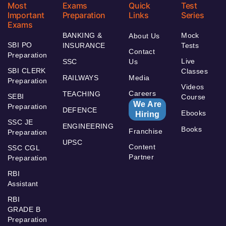
Most
Exams
Quick
Test
Important
Preparation
Links
Series
Exams
BANKING &
Mock
About Us
SBI PO
INSURANCE
Tests
Contact
Preparation
Live
SSC
Us
SBI CLERK
Classes
RAILWAYS
Media
Preparation
Videos
Careers
TEACHING
SEBI
Course
We Are
Preparation
DEFENCE
Ebooks
Hiring
SSC JE
ENGINEERING
Books
Franchise
Preparation
UPSC
Content
SSC CGL
Partner
Preparation
RBI
Assistant
RBI
GRADE B
Preparation