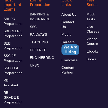
Important
Preparation
Links
Series
Exams
BANKING &
Mock
About Us
SBI PO
INSURANCE
Tests
Contact
Preparation
Live
SSC
Us
SBI CLERK
Classes
RAILWAYS
Media
Preparation
Videos
Careers
TEACHING
SEBI
Course
We Are
Preparation
DEFENCE
Ebooks
Hiring
SSC JE
ENGINEERING
Books
Franchise
Preparation
UPSC
Content
SSC CGL
Partner
Preparation
RBI
Assistant
RBI
GRADE B
Preparation